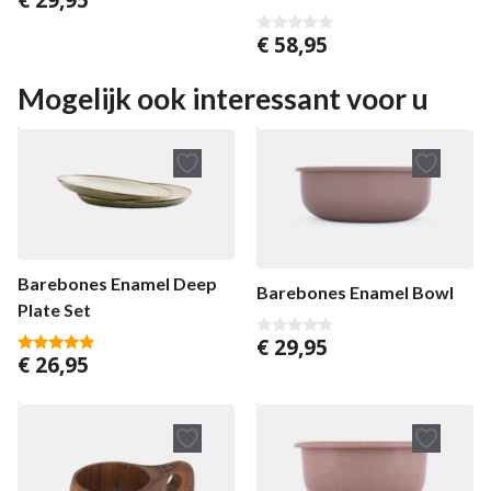
v
a
€
58,95
n
0
5
v
a
n
Mogelijk ook interessant voor u
5
Barebones Enamel Deep
Barebones Enamel Bowl
Plate Set
€
29,95
0
€
26,95
v
5.00
a
van 5
n
5