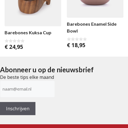
Barebones Enamel Side
Bowl
Barebones Kuksa Cup
€
18,95
0
€
24,95
0
v
v
a
a
n
n
5
5
Abonneer u op de nieuwsbrief
De beste tips elke maand
E-
mailadres
(Vereist)
Inschrijven