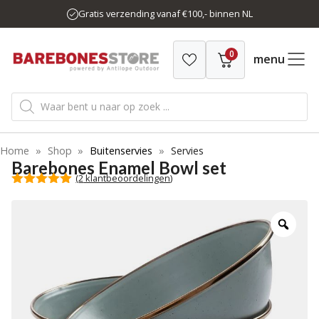
Ga
Gratis verzending vanaf €100,- binnen NL
naar
de
0
inhoud
menu
Producten
zoeken
Home
»
Shop
»
Buitenservies
»
Servies
Barebones Enamel Bowl set
(
2
klantbeoordelingen)
5.00
van 5