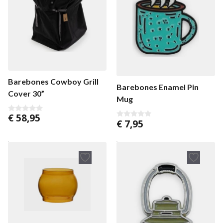
Barebones Cowboy Grill
Barebones Enamel Pin
Cover 30”
Mug
€
58,95
0
€
7,95
0
v
v
a
a
n
n
5
5