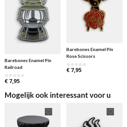
Barebones Enamel Pin
Rose Scissors
Barebones Enamel Pin
Railroad
€
7,95
0
v
a
€
7,95
0
n
v
5
a
n
Mogelijk ook interessant voor u
5