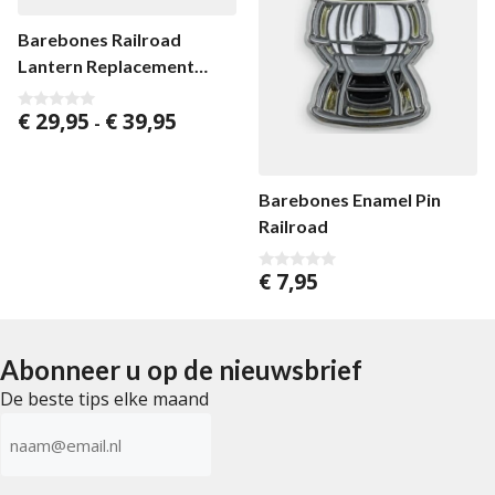
Barebones Railroad
Lantern Replacement
Glass
Prijsklasse:
€
29,95
€
39,95
0
-
v
€ 29,95
a
tot
n
5
€ 39,95
Barebones Enamel Pin
Railroad
€
7,95
0
v
a
n
5
Abonneer u op de nieuwsbrief
De beste tips elke maand
E-
mailadres
(Vereist)