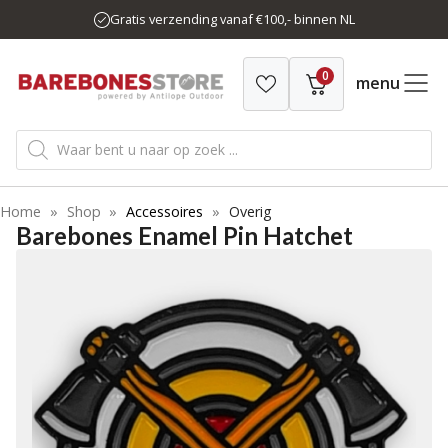
Ga
Gratis verzending vanaf €100,- binnen NL
naar
de
0
inhoud
menu
Producten
zoeken
Home
»
Shop
»
Accessoires
»
Overig
Barebones Enamel Pin Hatchet