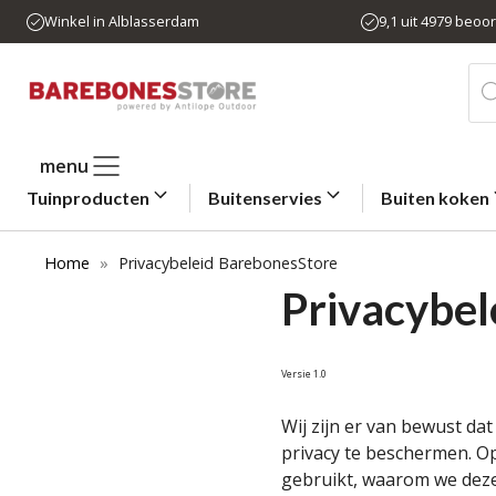
Ga
Winkel in Alblasserdam
9,1 uit 4979 beoo
naar
de
Pro
zo
inhoud
menu
Tuinproducten
Buitenservies
Buiten koken
Home
»
Privacybeleid BarebonesStore
Privacybel
Versie 1.0
Wij zijn er van bewust da
privacy te beschermen. O
gebruikt, waarom we dez