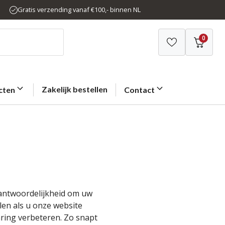
Gratis verzending vanaf €100,- binnen NL
0
Zakelijk bestellen
cten
Contact
erantwoordelijkheid om uw
en als u onze website
ing verbeteren. Zo snapt