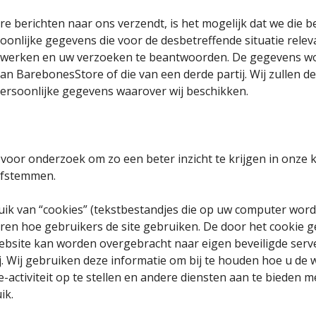
e berichten naar ons verzendt, is het mogelijk dat we die 
oonlijke gegevens die voor de desbetreffende situatie releva
erwerken en uw verzoeken te beantwoorden. De gegevens 
van BarebonesStore of die van een derde partij. Wij zullen d
rsoonlijke gegevens waarover wij beschikken.
oor onderzoek om zo een beter inzicht te krijgen in onze k
afstemmen.
ik van “cookies” (tekstbestandjes die op uw computer word
eren hoe gebruikers de site gebruiken. De door het cookie 
ebsite kan worden overgebracht naar eigen beveiligde ser
ij. Wij gebruiken deze informatie om bij te houden hoe u de 
-activiteit op te stellen en andere diensten aan te bieden m
ik.