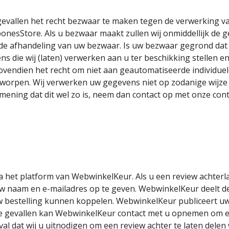
gevallen het recht bezwaar te maken tegen de verwerking
bonesStore. Als u bezwaar maakt zullen wij onmiddellijk de
de afhandeling van uw bezwaar. Is uw bezwaar gegrond dat z
s die wij (laten) verwerken aan u ter beschikking stellen 
bovendien het recht om niet aan geautomatiseerde individue
worpen. Wij verwerken uw gegevens niet op zodanige wijze d
 mening dat dit wel zo is, neem dan contact op met onze co
a het platform van WebwinkelKeur. Als u een review achter
uw naam en e-mailadres op te geven. WebwinkelKeur deelt 
uw bestelling kunnen koppelen. WebwinkelKeur publiceert 
e gevallen kan WebwinkelKeur contact met u opnemen om e
val dat wij u uitnodigen om een review achter te laten delen