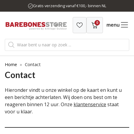
Ga
Gratis verzending vanaf €100,- binnen NL
naar
de
0
inhoud
menu
Producten
zoeken
Home
»
Contact
Contact
Hieronder vindt u onze winkel op de kaart en kunt u
een berichtje achterlaten. Wij doen ons best om te
reageren binnen 12 uur. Onze
klantenservice
staat
voor u klaar.