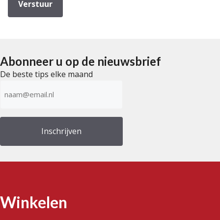
Abonneer u op de nieuwsbrief
De beste tips elke maand
E-
mailadres
(Vereist)
Winkelen