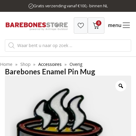
Ga
Gratis verzending vanaf €100,- binnen NL
naar
de
0
inhoud
menu
Producten
zoeken
Home
»
Shop
»
Accessoires
»
Overig
Barebones Enamel Pin Mug