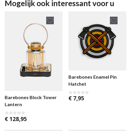
Mogelijk ook interessant voor u
Barebones Enamel Pin
Hatchet
€
7,95
Barebones Block Tower
0
v
Lantern
a
n
5
€
128,95
0
v
a
n