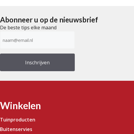
a
n
5
Abonneer u op de nieuwsbrief
De beste tips elke maand
E-
mailadres
(Vereist)
Winkelen
Tuinproducten
Buitenservies