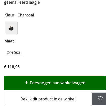
geëmailleerd laagje.
Kleur
: Charcoal
Maat
One Size
€
118,95
Toevoegen aan winkelwagen
Toev
Bekijk dit product in de winkel
aan
verlan