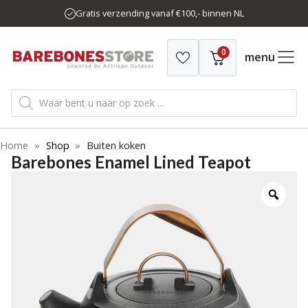
Ga
Gratis verzending vanaf €100,- binnen NL
naar
de
0
inhoud
menu
Producten
zoeken
Home
»
Shop
»
Buiten koken
Barebones Enamel Lined Teapot