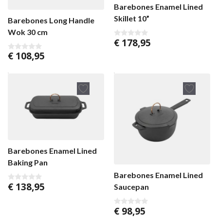
Barebones Enamel Lined
Skillet 10”
Barebones Long Handle
Wok 30 cm
€
178,95
0
v
€
108,95
a
0
n
v
5
a
n
5
Barebones Enamel Lined
Baking Pan
Barebones Enamel Lined
€
138,95
Saucepan
0
v
a
n
€
98,95
0
5
v