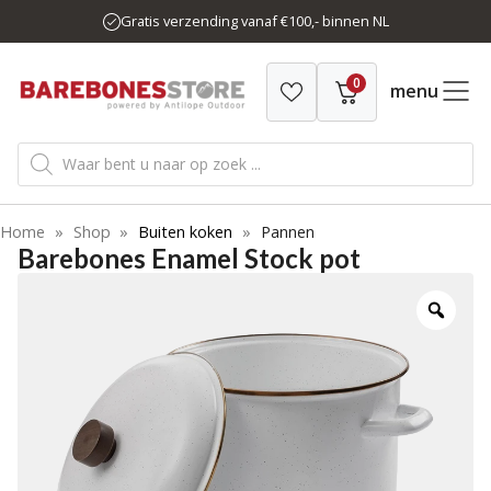
Ga
Gratis verzending vanaf €100,- binnen NL
naar
de
0
inhoud
menu
Producten
zoeken
Home
»
Shop
»
Buiten koken
»
Pannen
Barebones Enamel Stock pot