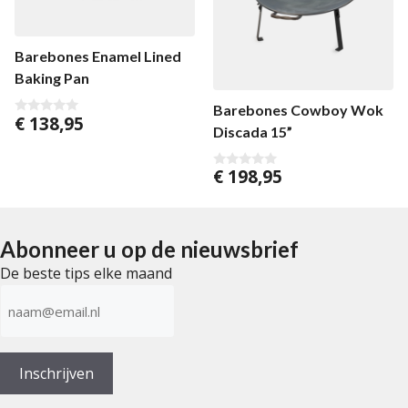
Barebones Enamel Lined
Baking Pan
Barebones Cowboy Wok
€
138,95
0
Discada 15”
v
a
n
5
€
198,95
0
v
a
n
5
Abonneer u op de nieuwsbrief
De beste tips elke maand
E-
mailadres
(Vereist)
Inschrijven