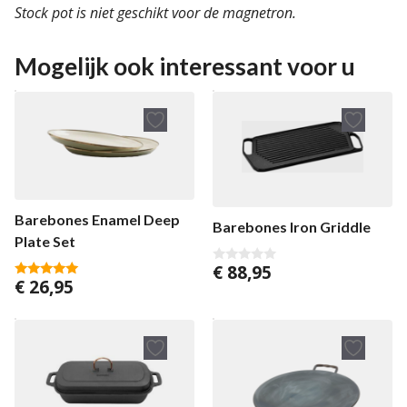
Stock pot is niet geschikt voor de magnetron.
Mogelijk ook interessant voor u
Barebones Enamel Deep
Barebones Iron Griddle
Plate Set
€
88,95
0
€
26,95
v
5.00
a
van 5
n
5