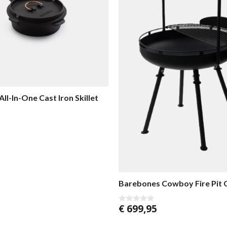
ll-In-One Cast Iron Skillet
Barebones Cowboy Fire Pit G
€
699,95
0
v
a