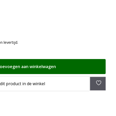
 levertijd.
oevoegen aan winkelwagen
Toevoeg
 dit product in de winkel
aan
verlangli