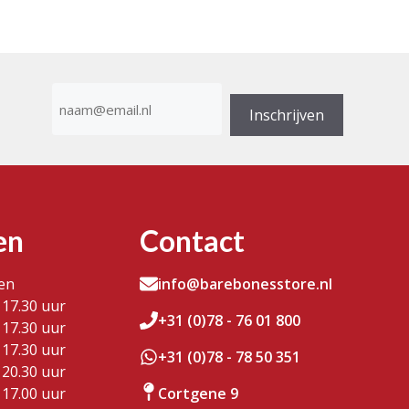
E-
mailadres
Inschrijven
(Vereist)
en
Contact
en
info@barebonesstore.nl
 17.30 uur
+31 (0)78 - 76 01 800
 17.30 uur
 17.30 uur
+31 (0)78 - 78 50 351
 20.30 uur
 17.00 uur
Cortgene 9