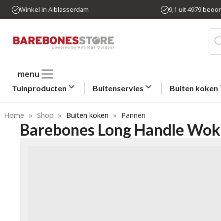
Ga
Winkel in Alblasserdam
9,1 uit 4979 beoo
naar
de
Pro
zo
inhoud
menu
Tuinproducten
Buitenservies
Buiten koken
Home
»
Shop
»
Buiten koken
»
Pannen
Barebones Long Handle Wok