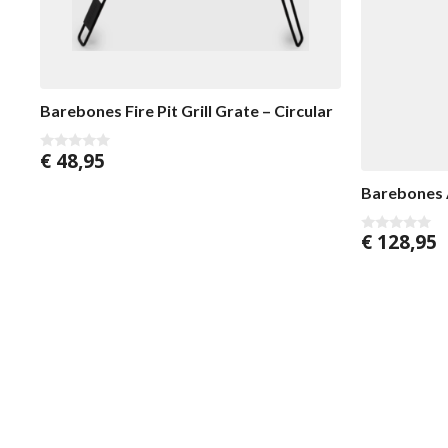
Barebones Fire Pit Grill Grate – Circular
€
48,95
0
v
a
Barebones A
n
5
€
128,95
0
v
a
n
5