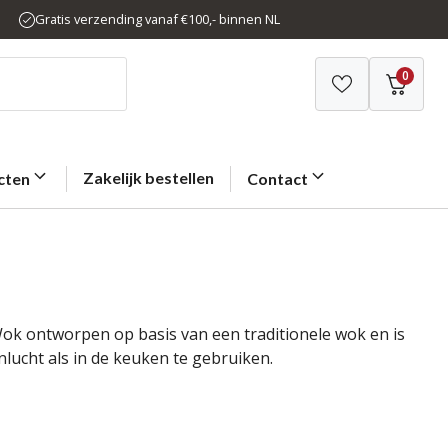
Gratis verzending vanaf €100,- binnen NL
0
Zakelijk bestellen
cten
Contact
k ontworpen op basis van een traditionele wok en is
nlucht als in de keuken te gebruiken.