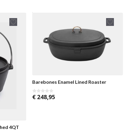
Barebones Enamel Lined Roaster
€
248,95
0
v
a
n
5
shed 4QT