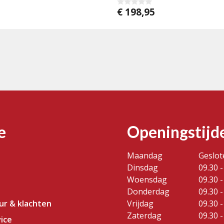
€
198,95
0
v
a
n
5
e
Openingstijd
Maandag
Geslot
Dinsdag
09.30 -
Woensdag
09.30 -
Donderdag
09.30 -
our & klachten
Vrijdag
09.30 -
Zaterdag
09.30 -
ice