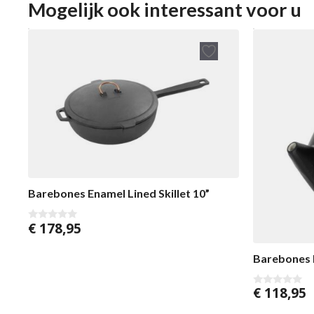
Mogelijk ook interessant voor u
Barebones Enamel Lined Skillet 10”
€
178,95
0
v
a
n
Barebones 
5
€
118,95
0
v
a