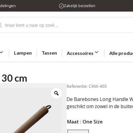
rdelingen
Zakelijk bestellen
ducten
eken
Lampen
Tassen
Accessoires
Alle produ
 30 cm
Referentie: CKW-455
De Barebones Long Handle Wo
geschikt om zowel in de buite
Maat
: One Size