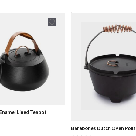
n
5
Enamel Lined Teapot
Barebones Dutch Oven Poli