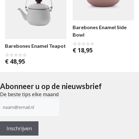
Barebones Enamel Side
Bowl
Barebones Enamel Teapot
€
18,95
0
v
a
€
48,95
0
n
v
5
a
n
5
Abonneer u op de nieuwsbrief
De beste tips elke maand
E-
mailadres
(Vereist)
Inschrijven