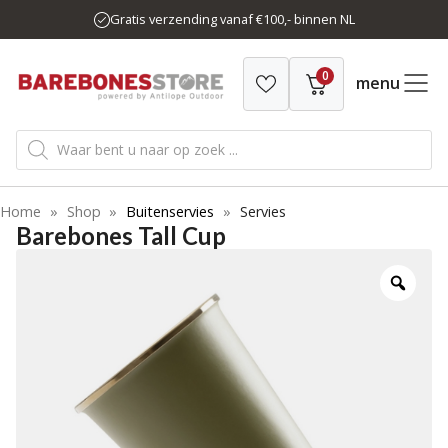
Ga
Gratis verzending vanaf €100,- binnen NL
naar
de
0
inhoud
menu
Producten
zoeken
Home
»
Shop
»
Buitenservies
»
Servies
Barebones Tall Cup