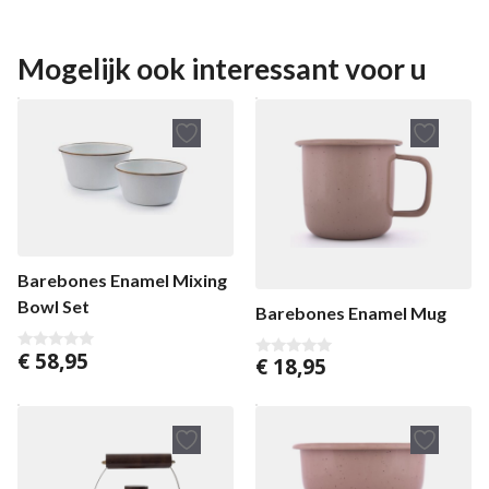
Mogelijk ook interessant voor u
Barebones Enamel Mixing
Bowl Set
Barebones Enamel Mug
€
58,95
0
€
18,95
0
v
v
a
a
n
n
5
5