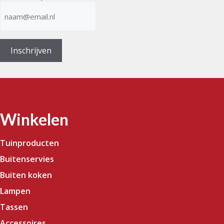
E-
mailadres
(Vereist)
Inschrijven
Winkelen
Tuinproducten
Buitenservies
Buiten koken
Lampen
Tassen
Accessoires