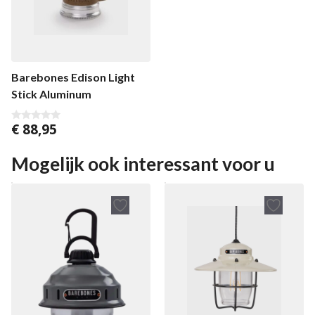
Barebones Edison Light
Stick Aluminum
€
88,95
0
v
a
n
Mogelijk ook interessant voor u
5