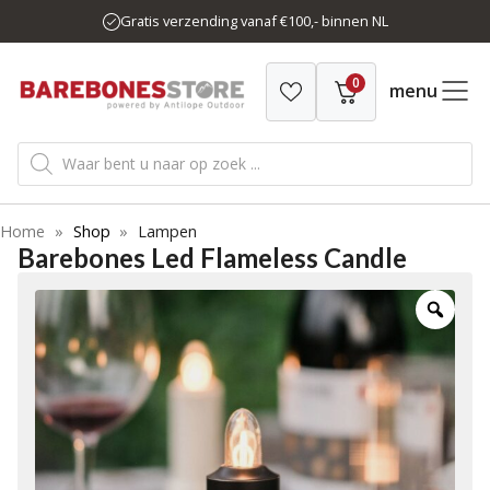
Ga
Gratis verzending vanaf €100,- binnen NL
naar
de
0
inhoud
menu
Producten
zoeken
Home
»
Shop
»
Lampen
Barebones Led Flameless Candle