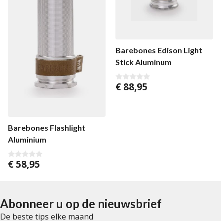
Barebones Edison Light
Stick Aluminum
€
88,95
0
v
a
n
5
Barebones Flashlight
Aluminium
€
58,95
0
v
a
n
5
Abonneer u op de nieuwsbrief
De beste tips elke maand