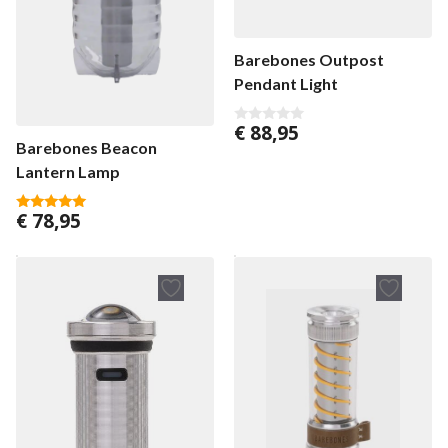
Barebones Outpost
Pendant Light
€
88,95
0
Barebones Beacon
v
a
Lantern Lamp
n
5
€
78,95
5.00
van 5