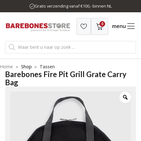
Ga
Gratis verzending vanaf €100,- binnen NL
naar
de
0
inhoud
menu
Producten
zoeken
Home
»
Shop
»
Tassen
Barebones Fire Pit Grill Grate Carry
Bag