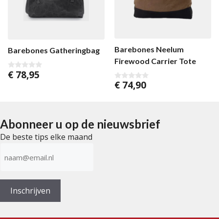
Barebones Neelum
Barebones Gatheringbag
Firewood Carrier Tote
€
78,95
0
v
€
74,90
0
a
v
n
a
5
n
5
Abonneer u op de nieuwsbrief
De beste tips elke maand
E-
mailadres
(Vereist)
Inschrijven