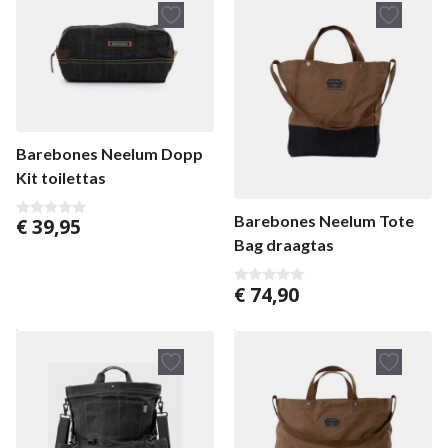
Barebones Neelum Dopp
Kit toilettas
Barebones Neelum Tote
€
39,95
0
v
Bag draagtas
a
n
5
€
74,90
0
v
a
n
5