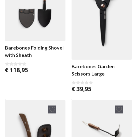
Barebones Folding Shovel
with Sheath
Barebones Garden
€
118,95
0
Scissors Large
v
a
n
5
€
39,95
0
v
a
n
5