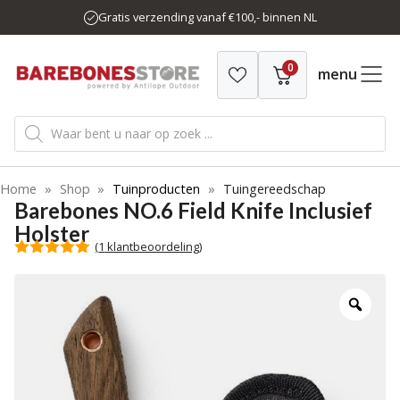
Ga
Gratis verzending vanaf €100,- binnen NL
naar
de
0
inhoud
menu
Producten
zoeken
Home
»
Shop
»
Tuinproducten
»
Tuingereedschap
Barebones NO.6 Field Knife Inclusief
Holster
(
1
klantbeoordeling)
5.00
van 5