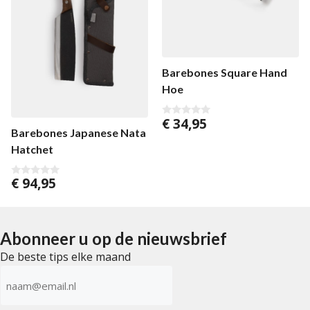
Barebones Square Hand
Hoe
€
34,95
0
Barebones Japanese Nata
v
a
Hatchet
n
5
€
94,95
0
v
a
n
5
Abonneer u op de nieuwsbrief
De beste tips elke maand
E-
mailadres
(Vereist)