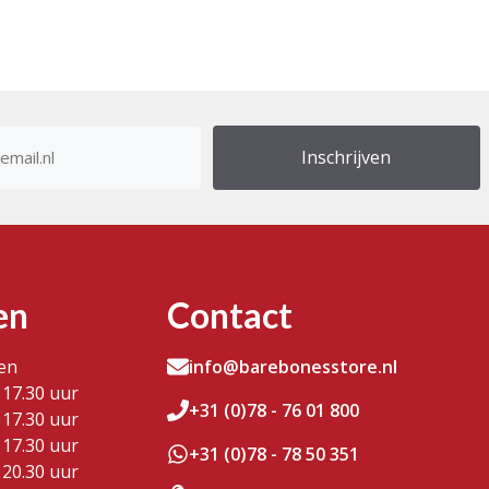
res
en
Contact
en
info@barebonesstore.nl
 17.30 uur
+31 (0)78 - 76 01 800
 17.30 uur
 17.30 uur
+31 (0)78 - 78 50 351
 20.30 uur