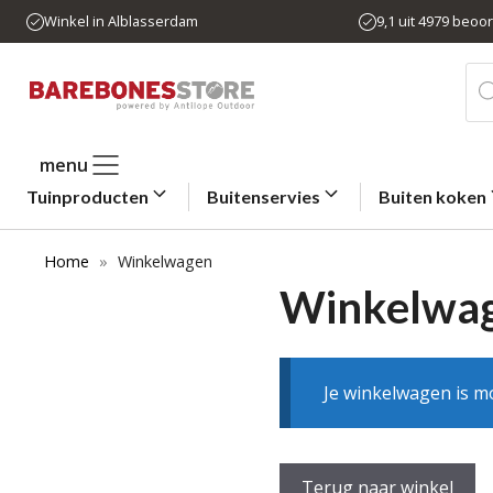
Ga
Winkel in Alblasserdam
9,1 uit 4979 beoo
naar
de
Pro
zo
inhoud
menu
Tuinproducten
Buitenservies
Buiten koken
Home
»
Winkelwagen
Winkelwa
Je winkelwagen is m
Terug naar winkel