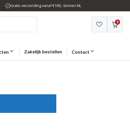
Gratis verzending vanaf €100,- binnen NL
0
Zakelijk bestellen
cten
Contact