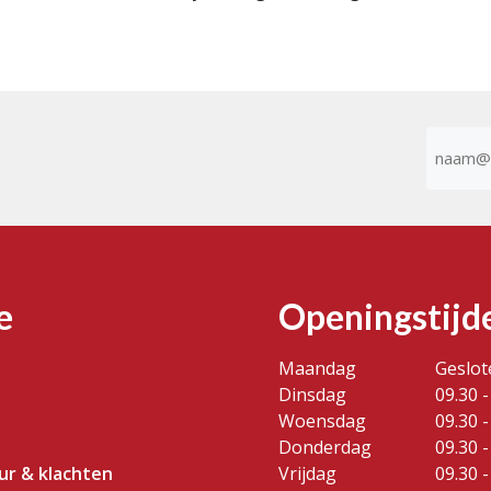
E-
mailad
(Vereist)
e
Openingstijd
Maandag
Geslot
Dinsdag
09.30 -
Woensdag
09.30 -
Donderdag
09.30 -
our & klachten
Vrijdag
09.30 -