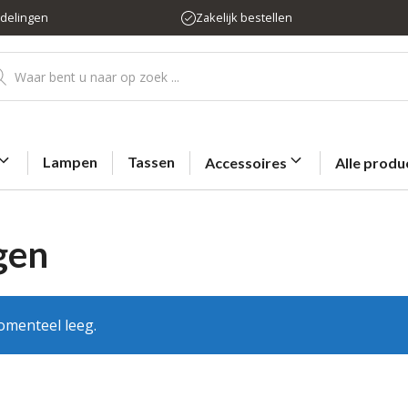
rdelingen
Zakelijk bestellen
ducten
eken
Lampen
Tassen
Accessoires
Alle produ
gen
omenteel leeg.