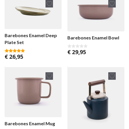
Barebones Enamel Deep
Barebones Enamel Bowl
Plate Set
€
29,95
0
€
26,95
v
5.00
a
van 5
n
5
Barebones Enamel Mug