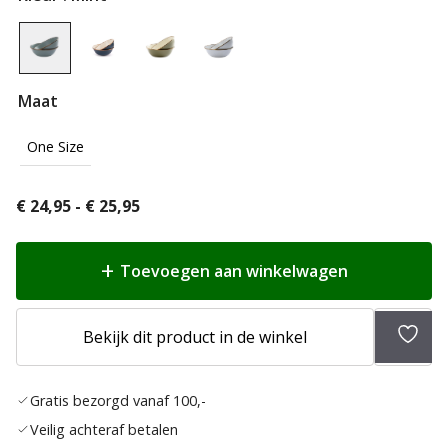
Maat
One Size
Prijsklasse:
€
24,95
-
€
25,95
€ 24,95
tot
Toevoegen aan winkelwagen
€ 25,95
Toev
Bekijk dit product in de winkel
aan
verlan
Gratis bezorgd vanaf 100,-
Veilig achteraf betalen