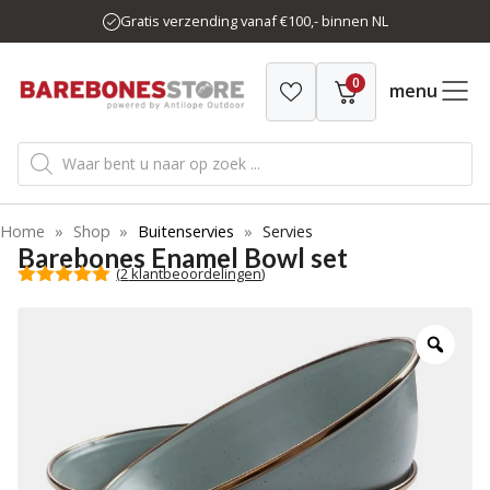
Ga
Gratis verzending vanaf €100,- binnen NL
naar
de
0
inhoud
menu
Producten
zoeken
Home
»
Shop
»
Buitenservies
»
Servies
Barebones Enamel Bowl set
(
2
klantbeoordelingen)
5.00
van 5