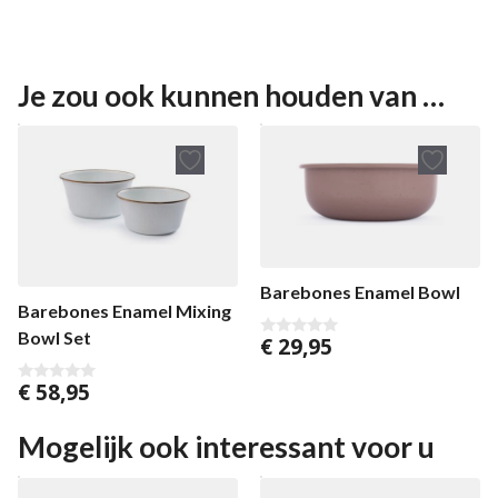
Je zou ook kunnen houden van …
Barebones Enamel Bowl
Barebones Enamel Mixing
Bowl Set
€
29,95
0
v
a
€
58,95
n
0
5
v
a
n
Mogelijk ook interessant voor u
5