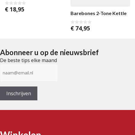
€
18,95
0
Barebones 2-Tone Kettle
v
a
n
5
€
74,95
0
v
a
n
5
Abonneer u op de nieuwsbrief
De beste tips elke maand
E-
mailadres
(Vereist)
Inschrijven
Winkelen