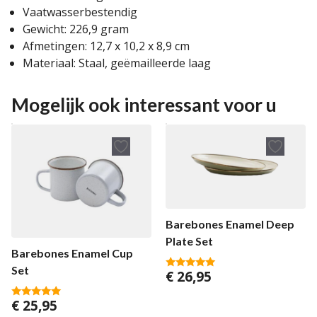
Vaatwasserbestendig
Gewicht: 226,9 gram
Afmetingen: 12,7 x 10,2 x 8,9 cm
Materiaal: Staal, geëmailleerde laag
Mogelijk ook interessant voor u
Barebones Enamel Deep
Plate Set
Barebones Enamel Cup
Set
€
26,95
5.00
van 5
€
25,95
5.00
van 5