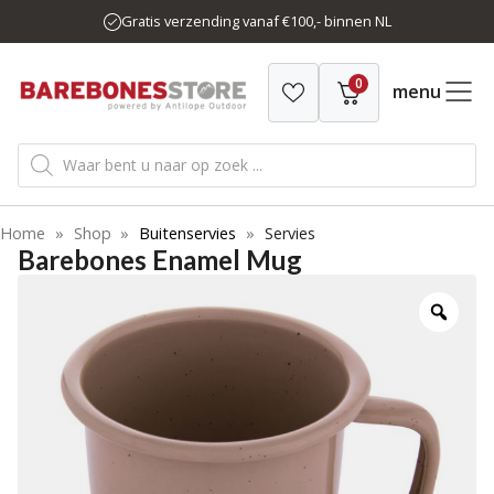
Ga
Gratis verzending vanaf €100,- binnen NL
naar
de
0
inhoud
menu
Producten
zoeken
Home
»
Shop
»
Buitenservies
»
Servies
Barebones Enamel Mug