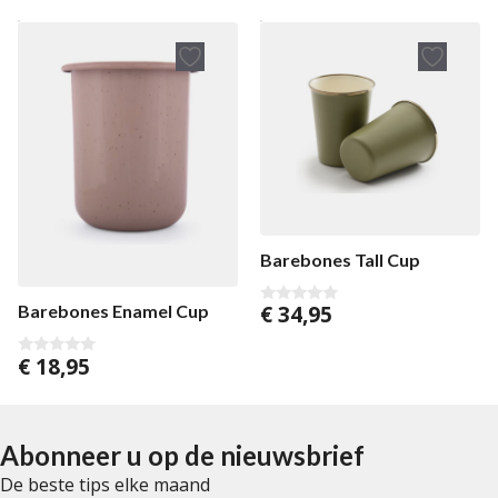
Barebones Tall Cup
€
34,95
Barebones Enamel Cup
0
v
a
n
€
18,95
0
5
v
a
n
5
Abonneer u op de nieuwsbrief
De beste tips elke maand