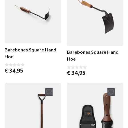
Barebones Square Hand
Barebones Square Hand
Hoe
Hoe
€
34,95
0
€
34,95
0
v
v
a
a
n
n
5
5