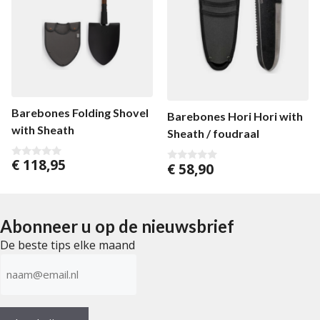
Barebones Folding Shovel
Barebones Hori Hori with
with Sheath
Sheath / foudraal
€
118,95
€
58,90
0
0
v
v
a
a
n
n
5
5
Abonneer u op de nieuwsbrief
De beste tips elke maand
E-
mailadres
(Vereist)