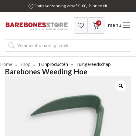
Ga
Gratis verzending vanaf €100,- binnen NL
naar
de
0
inhoud
menu
Producten
zoeken
Home
»
Shop
»
Tuinproducten
»
Tuingereedschap
Barebones Weeding Hoe